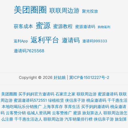
美团圈圈
联联周边游
聚光投放
蜜源
获客成本
蜜源教程
蜜源邀请码
购物返利
返利平台
邀请码
返利App
邀请码999333
邀请码7625568
Copyright © 2026
好姑娘
|
冀ICP备15012227号-2
美团圈圈
买手妈妈官方邀请码
石家庄之家
联联周边游
蜜源邀请码
联联
周边游
蜜源邀请码572551
绿植租赁
侠侣亲子游
桃朵邀请码
千千惠生活
本地吃喝玩乐分销推广
上海享库存 享库生活
买手妈妈邀请码
桃朵邀请
码
云客赞分销
临城人资讯网
云客赞推广
蜜源
旅划算达人
联联周边游怎
么注册
千千惠生活达人
联联周边游
汽车销量排行榜
侠侣亲子游
旅划算