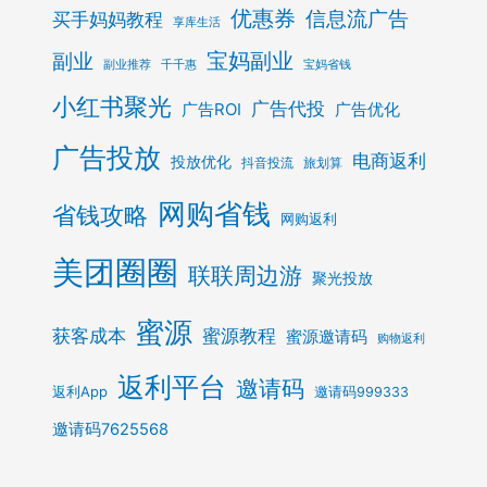
优惠券
信息流广告
买手妈妈教程
享库生活
宝妈副业
副业
副业推荐
千千惠
宝妈省钱
小红书聚光
广告代投
广告ROI
广告优化
广告投放
电商返利
投放优化
抖音投流
旅划算
网购省钱
省钱攻略
网购返利
美团圈圈
联联周边游
聚光投放
蜜源
获客成本
蜜源教程
蜜源邀请码
购物返利
返利平台
邀请码
返利App
邀请码999333
邀请码7625568