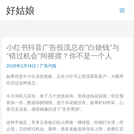
跳
好姑娘
至
内
容
小红书抖音广告投流总在“白烧钱”与
“错过机会”间摇摆？你不是一个人
2026年2月14日
/
广告代投
如果你是中小企业的老板，正在小红书上投流获取客户，大概率
经历过这种状态：
今天消耗几百块，来了几个优质咨询，觉得这钱花得值；明天预
算加一倍，数据却静悄悄，连个水花都没有。效果时好时坏，心
里完全没底，感觉钱像扔进了“玄学黑洞”。
这种不稳定，常常让老板们陷入两难：继续投，怕钱打水漂；停
止投，又怕错过机会。最终，很多老板选择亲自上阵，熬夜盯后