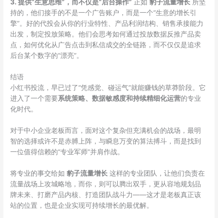
3. 提供“生意思维”，而不仅是“后台操作”
正如
豹子流量增长
所坚
持的，他们接手的不是一个广告账户，而是一个“生意的增长引
擎”。好的代投会从你的行业特性、产品利润结构、销售承接能力
出发，制定投放策略。他们会思考如何通过投放数据反推产品卖
点，如何优化从广告点击到私信成交的全链路，而不仅仅是追求
后台某个数字的“漂亮”。
结语
小红书投流，早已过了“凭感觉、碰运气”就能赚钱的草莽阶段。它
进入了一个需要
系统策略、数据敏感度和持续精细化运营
的专业
化时代。
对于中小企业老板而言，面对这个复杂但充满机会的战场，最明
智的选择或许不是赤膊上阵，与瞬息万变的算法搏斗，而是找到
一位值得信赖的“专业军师”并肩作战。
将专业的事交给如
豹子流量增长
这样的专业团队，让他们负责在
流量战场上攻城略地，而你，则可以腾出双手，更从容地规划品
牌未来、打磨产品内核、打造团队战斗力——这才是老板真正该
站的位置，也是企业实现可持续增长的最优解。