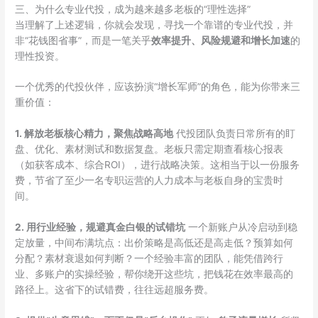
三、为什么专业代投，成为越来越多老板的“理性选择”
当理解了上述逻辑，你就会发现，寻找一个靠谱的专业代投，并
非“花钱图省事”，而是一笔关乎
效率提升、风险规避和增长加速
的
理性投资。
一个优秀的代投伙伴，应该扮演“增长军师”的角色，能为你带来三
重价值：
1. 解放老板核心精力，聚焦战略高地
代投团队负责日常所有的盯
盘、优化、素材测试和数据复盘。老板只需定期查看核心报表
（如获客成本、综合ROI），进行战略决策。这相当于以一份服务
费，节省了至少一名专职运营的人力成本与老板自身的宝贵时
间。
2. 用行业经验，规避真金白银的试错坑
一个新账户从冷启动到稳
定放量，中间布满坑点：出价策略是高低还是高走低？预算如何
分配？素材衰退如何判断？一个经验丰富的团队，能凭借跨行
业、多账户的实操经验，帮你绕开这些坑，把钱花在效率最高的
路径上。这省下的试错费，往往远超服务费。