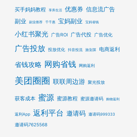
优惠券
信息流广告
买手妈妈教程
享库生活
宝妈副业
副业
副业推荐
千千惠
宝妈省钱
小红书聚光
广告代投
广告ROI
广告优化
广告投放
电商返利
投放优化
抖音投流
旅划算
网购省钱
省钱攻略
网购返利
美团圈圈
联联周边游
聚光投放
蜜源
获客成本
蜜源教程
蜜源邀请码
购物返利
返利平台
邀请码
返利App
邀请码999333
邀请码7625568