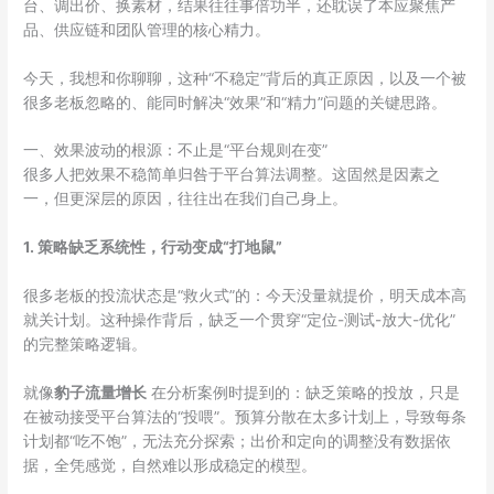
台、调出价、换素材，结果往往事倍功半，还耽误了本应聚焦产
品、供应链和团队管理的核心精力。
今天，我想和你聊聊，这种“不稳定”背后的真正原因，以及一个被
很多老板忽略的、能同时解决“效果”和“精力”问题的关键思路。
一、效果波动的根源：不止是“平台规则在变”
很多人把效果不稳简单归咎于平台算法调整。这固然是因素之
一，但更深层的原因，往往出在我们自己身上。
1. 策略缺乏系统性，行动变成“打地鼠”
很多老板的投流状态是“救火式”的：今天没量就提价，明天成本高
就关计划。这种操作背后，缺乏一个贯穿“定位-测试-放大-优化”
的完整策略逻辑。
就像
豹子流量增长
在分析案例时提到的：缺乏策略的投放，只是
在被动接受平台算法的“投喂”。预算分散在太多计划上，导致每条
计划都“吃不饱”，无法充分探索；出价和定向的调整没有数据依
据，全凭感觉，自然难以形成稳定的模型。