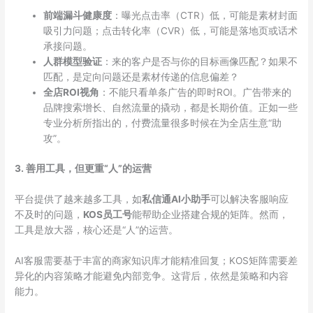
前端漏斗健康度
：曝光点击率（CTR）低，可能是素材封面
吸引力问题；点击转化率（CVR）低，可能是落地页或话术
承接问题。
人群模型验证
：来的客户是否与你的目标画像匹配？如果不
匹配，是定向问题还是素材传递的信息偏差？
全店ROI视角
：不能只看单条广告的即时ROI。广告带来的
品牌搜索增长、自然流量的撬动，都是长期价值。正如一些
专业分析所指出的，付费流量很多时候在为全店生意“助
攻”。
3. 善用工具，但更重“人”的运营
平台提供了越来越多工具，如
私信通AI小助手
可以解决客服响应
不及时的问题，
KOS员工号
能帮助企业搭建合规的矩阵。然而，
工具是放大器，核心还是“人”的运营。
AI客服需要基于丰富的商家知识库才能精准回复；KOS矩阵需要差
异化的内容策略才能避免内部竞争。这背后，依然是策略和内容
能力。