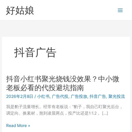
跳
好姑娘
至
内
容
抖音广告
抖音小红书聚光烧钱没效果？中小微
老板必看的代投避坑指南
2026年2月8日
/
小红书
,
广告代投
,
广告投放
,
抖音广告
,
聚光投流
我是豹子流量增长。经常有老板说：“豹子，我自己盯聚光后台，
调定向、换素材，熬到凌晨两点，投产比还是1:1.2， […]
抖
Read More »
音