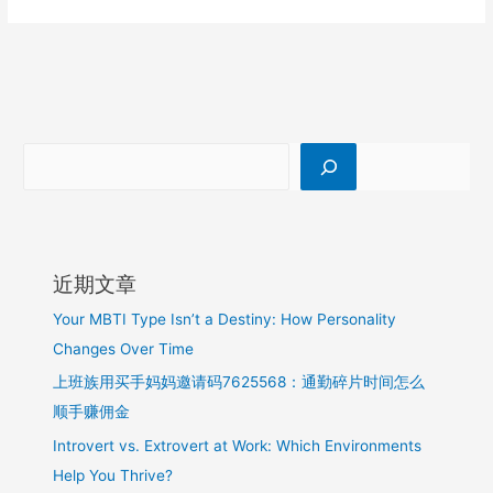
小
红
书
聚
光
烧
钱
没
效
果？
中
近期文章
小
微
Your MBTI Type Isn’t a Destiny: How Personality
老
Changes Over Time
板
上班族用买手妈妈邀请码7625568：通勤碎片时间怎么
必
看
顺手赚佣金
的
Introvert vs. Extrovert at Work: Which Environments
代
Help You Thrive?
投