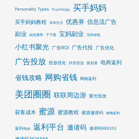
买手妈妈
Personality Types
Psychology
优惠券
信息流广告
买手妈妈教程
享库生活
宝妈副业
副业
副业推荐
千千惠
宝妈省钱
小红书聚光
广告代投
广告ROI
广告优化
广告投放
电商返利
投放优化
抖音投流
旅划算
网购省钱
省钱攻略
网购返利
美团圈圈
联联周边游
聚光投放
蜜源
获客成本
蜜源教程
蜜源邀请码
购物返利
返利平台
邀请码
返利App
邀请码999333
邀请码7625568