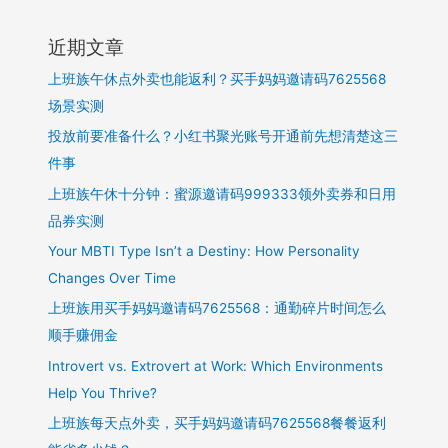
加
入
近期文章
分
享
上班族午休点外卖也能返利？买手妈妈邀请码7625568
家
场景实测
分
投放前要准备什么？小红书聚光账号开通前先想清楚这三
销
赚
件事
钱
上班族午休十分钟：蜜源邀请码999333领外卖券和日用
品券实测
Your MBTI Type Isn’t a Destiny: How Personality
Changes Over Time
上班族用买手妈妈邀请码7625568：通勤碎片时间怎么
顺手赚佣金
Introvert vs. Extrovert at Work: Which Environments
Help You Thrive?
上班族每天点外卖，买手妈妈邀请码7625568餐餐返利