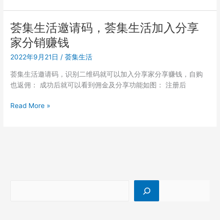
生
活
荟集生活邀请码，荟集生活加入分享
赚
家分销赚钱
佣
金
2022年9月21日
/
荟集生活
详
荟集生活邀请码，识别二维码就可以加入分享家分享赚钱，自购
细
也返佣： 成功后就可以看到佣金及分享功能如图： 注册后
教
程
荟
Read More »
怎
集
么
生
注
活
册
邀
分
请
享
码，
家？
荟
集
生
活