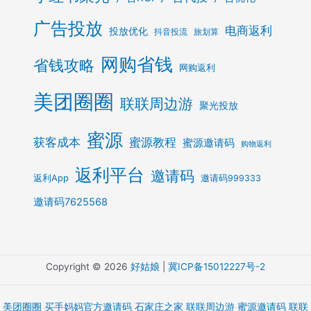
广告投放
电商返利
投放优化
抖音投流
旅划算
网购省钱
省钱攻略
网购返利
美团圈圈
联联周边游
聚光投放
蜜源
获客成本
蜜源教程
蜜源邀请码
购物返利
返利平台
邀请码
返利App
邀请码999333
邀请码7625568
Copyright © 2026
好姑娘
|
冀ICP备15012227号-2
美团圈圈
买手妈妈官方邀请码
石家庄之家
联联周边游
蜜源邀请码
联联