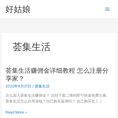
跳
好姑娘
至
内
容
荟集生活
荟集生活赚佣金详细教程 怎么注册分
享家？
2022年9月21日
/
荟集生活
怎么加入荟集生活赚佣金？ 识别下面二维码即可快速免费注册。
荟集生活怎么自用省钱？自己购买返佣吗？ 自己购买也 […]
荟
Read More »
集