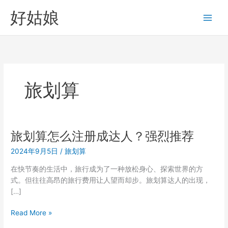
跳
好姑娘
至
内
容
旅划算
旅划算怎么注册成达人？强烈推荐
2024年9月5日
/
旅划算
在快节奏的生活中，旅行成为了一种放松身心、探索世界的方
式。但往往高昂的旅行费用让人望而却步。旅划算达人的出现，
[…]
旅
Read More »
划