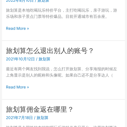
2022年8月10日
/
旅划算
划
算？
旅划算是本地吃喝玩乐特价平台，主打吃喝玩乐，亲子游玩，游
乐场和亲子景点门票等特价爆品。目前开通城市有百余座。
旅
Read More »
划
算
怎
旅划算怎么退出别人的账号？
么
2021年10月12日
/
旅划算
赚
佣
最近有两个网友找到我说，怎么打开旅划算、分享海报的时候左
金？
上角显示是别人的昵称和头像呢。如果自己还不是分享达人（
旅
Read More »
划
算
怎
旅划算佣金返在哪里？
么
2021年7月18日
/
旅划算
退
出