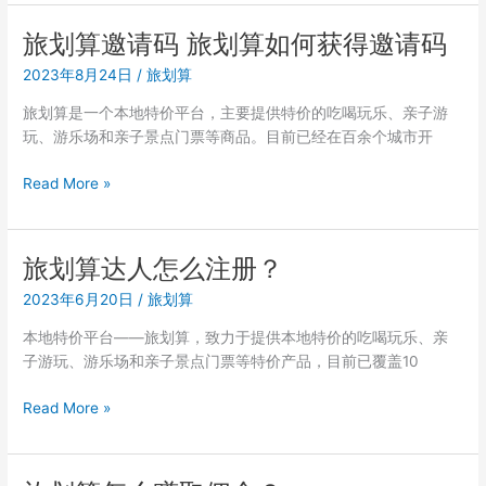
成
为
旅划算邀请码 旅划算如何获得邀请码
旅
2023年8月24日
/
旅划算
划
算
旅划算是一个本地特价平台，主要提供特价的吃喝玩乐、亲子游
分
玩、游乐场和亲子景点门票等商品。目前已经在百余个城市开
享
达
旅
Read More »
人
划
算
邀
旅划算达人怎么注册？
请
2023年6月20日
/
旅划算
码
旅
本地特价平台——旅划算，致力于提供本地特价的吃喝玩乐、亲
划
子游玩、游乐场和亲子景点门票等特价产品，目前已覆盖10
算
如
旅
Read More »
何
划
获
算
得
达