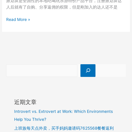
旅划算是全国性的本地吃喝玩乐游特价产品平台，注册旅划算达
别
人后就有了自购、分享返佣的权限，但是刚加入的达人还不是
人
的
旅
Read More »
账
划
号？
算
佣
金
返
在
哪
里？
近期文章
Introvert vs. Extrovert at Work: Which Environments
Help You Thrive?
上班族每天点外卖，买手妈妈邀请码7625568餐餐返利