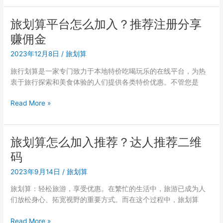
算
怎
旅划算平台怎么加入？推荐注册分享
么
赚佣金
注
册
2023年12月8日
/
旅划算
成
旅行划算是一家专门致力于本地特价吃喝玩乐的在线平台，为热
达
衷于旅行探索和美食体验的人们提供各类特价优惠。不管您是
人？
强
旅
Read More »
烈
划
推
算
荐
平
旅划算怎么加入推荐？达人推荐二维
台
码
怎
么
2023年9月14日
/
旅划算
加
旅划算：轻松旅游，享受优惠。在繁忙的生活中，旅游已成为人
入？
们放松身心、拓宽视野的重要方式。而在这个过程中，旅划算
推
荐
旅
Read More »