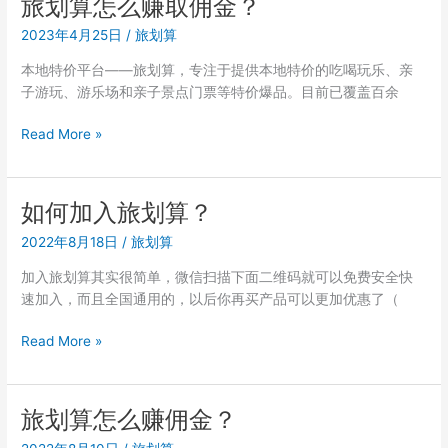
旅划算怎么赚取佣金？
邀
人
请
2023年4月25日
/
旅划算
怎
码
么
本地特价平台——旅划算，专注于提供本地特价的吃喝玩乐、亲
注
子游玩、游乐场和亲子景点门票等特价爆品。目前已覆盖百余
册？
旅
Read More »
划
算
怎
如何加入旅划算？
么
2022年8月18日
/
旅划算
赚
取
加入旅划算其实很简单，微信扫描下面二维码就可以免费安全快
佣
速加入，而且全国通用的，以后你再买产品可以更加优惠了（
金？
如
Read More »
何
加
入
旅划算怎么赚佣金？
旅