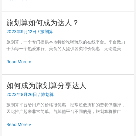
注
划
册
算
分
怎
享
旅划算如何成为达人？
么
赚
2023年9月12日
/
旅划算
加
佣
入
金
旅划算，一个专门提供本地特价吃喝玩乐的在线平台。平台致力
推
于为每一个热爱旅行、美食的人提供各类特价优惠，无论是美
荐？
达
旅
Read More »
人
划
推
算
荐
如
如何成为旅划算分享达人
二
何
维
2023年8月26日
/
旅划算
成
码
为
旅划算平台给用户的价格很优惠，经常超低折扣的套餐供选择，
达
因此推广起来非常简单。与其他平台不同的是，旅划算将推广
人？
如
Read More »
何