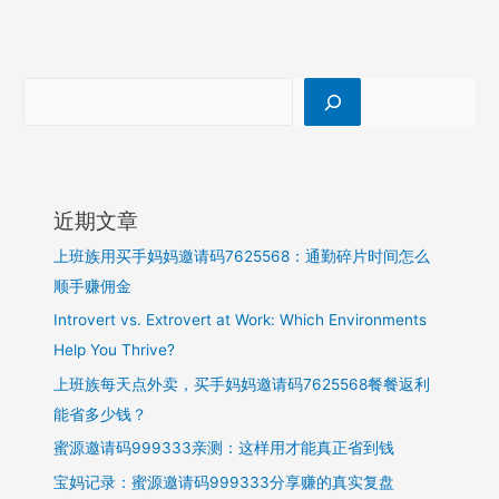
擎：
远
程
巡
检
场
景
的
技
近期文章
术
选
上班族用买手妈妈邀请码7625568：通勤碎片时间怎么
型
顺手赚佣金
与
Introvert vs. Extrovert at Work: Which Environments
实
战
Help You Thrive?
上班族每天点外卖，买手妈妈邀请码7625568餐餐返利
能省多少钱？
蜜源邀请码999333亲测：这样用才能真正省到钱
宝妈记录：蜜源邀请码999333分享赚的真实复盘