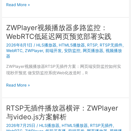
网
Read More »
页
播
放
ZWPlayer视频播放器多路监控：
器
WebRTC低延迟网页预览部署实践
也
能
2026年8月1日
/
HLS播放器
,
HTML5播放器
,
RTSP
,
RTSP无插件
,
逐
WebRTC
,
ZWPlayer
,
前端开发
,
安防监控
,
网页播放器
,
视频播放
帧
器
溯
ZWPlayer视频播放器RTSP无插件方案：网页端安防监控如何实
源？
现秒开预览 做安防监控系统Web化改造时，R
ZWPlayer
动
ZWPlayer
Read More »
态
视
水
频
印
播
RTSP无插件播放器横评：ZWPlayer
技
放
术
与video.js方案解析
器
揭
多
2026年7月25日
/
HLS播放器
,
HTML5播放器
,
RTSP无插件
,
秘
路
WebRTC
,
ZWPlayer
,
低延迟直播
,
前端开发
,
网页播放器
,
视频播