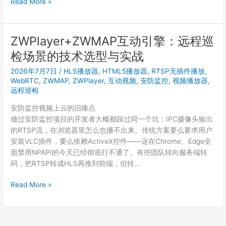
ZWPlayer
Read More »
术
播
揭
放
秘
器
ZWPlayer+ZWMAP互动引擎：远程巡
接
检场景的技术选型与实战
入
实
2026年7月7日
/
HLS播放器
,
HTML5播放器
,
RTSP无插件播放
,
战：
WebRTC
,
ZWMAP
,
ZWPlayer
,
互动视频
,
安防监控
,
视频播放器
,
三
远程巡检
行
安防监控视频上云的旧痛点
代
做过安防监控项目的开发者大概都踩过同一个坑：IPC摄像头输出
码
的RTSP流，在浏览器里怎么也播不出来。传统方案要么要求用户
搞
安装VLC插件，要么依赖ActiveX控件——这在Chrome、Edge全
定
面禁用NPAPI的今天已经彻底行不通了。有些团队转向服务端转
HLS/WebRTC/RTSP
码，把RTSP转成HLS再推到前端，但转…
全
协
ZWPlayer+ZWMAP
Read More »
议
互
动
引