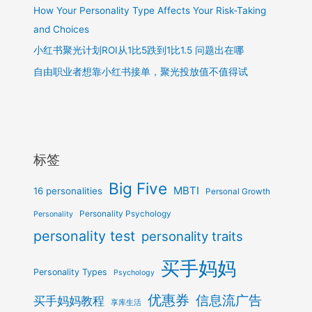
How Your Personality Type Affects Your Risk-Taking
and Choices
小红书聚光计划ROI从1比5跌到1比1.5 问题出在哪
自由职业者想靠小红书接单，聚光投放值不值得试
标签
Big Five
MBTI
16 personalities
Personal Growth
Personality Psychology
Personality
personality test
personality traits
买手妈妈
Personality Types
Psychology
优惠券
信息流广告
买手妈妈教程
享库生活