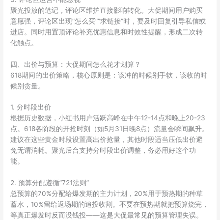
聚光投放的笔记，评论区维护直接影响转化。大促期间用户购买
意愿强，评论区出现”怎么买””求链接”时，要及时回复引导私信或
进店。同时用置顶评论补充优惠信息和时效性提醒，形成二次转
化触点。
四、出价与预算：大促期间怎么花才划算？
618期间的出价策略，核心原则是：该冲的时候别手软，该收的时
候别贪量。
1. 分时段出价
根据历史数据，小红书用户活跃高峰在中午12-14点和晚上20-23
点。618各阶段的开抢时刻（如5月31日晚8点）流量会瞬间飙升。
建议在这些黄金时段设置高出价抢量，其他时段适当压低出价避
免无谓消耗。聚光后台支持分时段出价调整，务必用好这个功
能。
2. 预算分配遵循”721法则”
总预算的70%分配给爆发期的主力计划，20%用于预热期的种草
蓄水，10%留给返场期的追投收割。不要在预热期就把预算烧完，
等真正爆发时反而没钱投——这是大促最常见的预算管理失误。