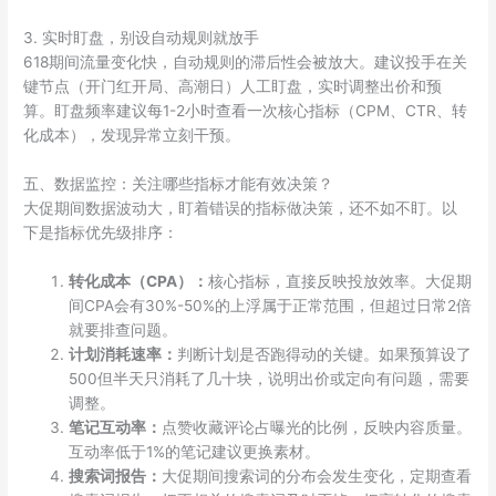
3. 实时盯盘，别设自动规则就放手
618期间流量变化快，自动规则的滞后性会被放大。建议投手在关
键节点（开门红开局、高潮日）人工盯盘，实时调整出价和预
算。盯盘频率建议每1-2小时查看一次核心指标（CPM、CTR、转
化成本），发现异常立刻干预。
五、数据监控：关注哪些指标才能有效决策？
大促期间数据波动大，盯着错误的指标做决策，还不如不盯。以
下是指标优先级排序：
转化成本（CPA）：
核心指标，直接反映投放效率。大促期
间CPA会有30%-50%的上浮属于正常范围，但超过日常2倍
就要排查问题。
计划消耗速率：
判断计划是否跑得动的关键。如果预算设了
500但半天只消耗了几十块，说明出价或定向有问题，需要
调整。
笔记互动率：
点赞收藏评论占曝光的比例，反映内容质量。
互动率低于1%的笔记建议更换素材。
搜索词报告：
大促期间搜索词的分布会发生变化，定期查看