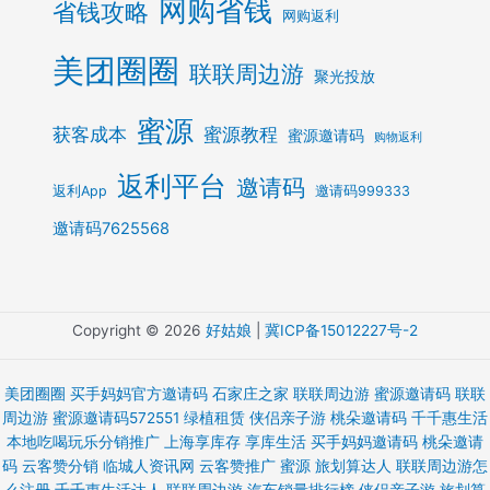
网购省钱
省钱攻略
网购返利
美团圈圈
联联周边游
聚光投放
蜜源
获客成本
蜜源教程
蜜源邀请码
购物返利
返利平台
邀请码
返利App
邀请码999333
邀请码7625568
Copyright © 2026
好姑娘
|
冀ICP备15012227号-2
美团圈圈
买手妈妈官方邀请码
石家庄之家
联联周边游
蜜源邀请码
联联
周边游
蜜源邀请码572551
绿植租赁
侠侣亲子游
桃朵邀请码
千千惠生活
本地吃喝玩乐分销推广
上海享库存 享库生活
买手妈妈邀请码
桃朵邀请
码
云客赞分销
临城人资讯网
云客赞推广
蜜源
旅划算达人
联联周边游怎