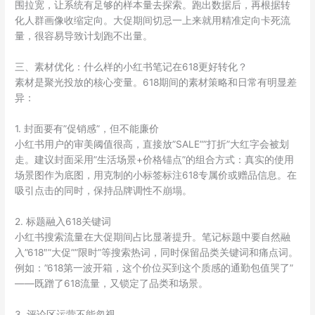
围拉宽，让系统有足够的样本量去探索。跑出数据后，再根据转
化人群画像收缩定向。大促期间切忌一上来就用精准定向卡死流
量，很容易导致计划跑不出量。
三、素材优化：什么样的小红书笔记在618更好转化？
素材是聚光投放的核心变量。618期间的素材策略和日常有明显差
异：
1. 封面要有”促销感”，但不能廉价
小红书用户的审美阈值很高，直接放”SALE””打折”大红字会被划
走。建议封面采用”生活场景+价格锚点”的组合方式：真实的使用
场景图作为底图，用克制的小标签标注618专属价或赠品信息。在
吸引点击的同时，保持品牌调性不崩塌。
2. 标题融入618关键词
小红书搜索流量在大促期间占比显著提升。笔记标题中要自然融
入”618″”大促””限时”等搜索热词，同时保留品类关键词和痛点词。
例如：”618第一波开箱，这个价位买到这个质感的通勤包值哭了”
——既蹭了618流量，又锁定了品类和场景。
3. 评论区运营不能忽视