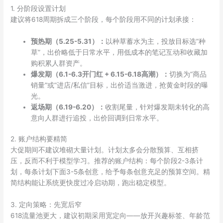
1. 分阶段设置计划
建议将618周期拆成三个阶段，每个阶段用不同的计划承接：
预热期（5.25-5.31）：
以种草蓄水为主，投放目标选”种
草”，出价略低于日常水平，用低成本的笔记互动和收藏加
购积累人群资产。
爆发期（6.1-6.3开门红 + 6.15-6.18高潮）：
切换为”商品
销量”或”进店/私信”目标，出价适当激进，抢黄金时段的曝
光。
返场期（6.19-6.20）：
收割尾量，针对爆发期未转化的高
意向人群进行追投，出价回调到日常水平。
2. 账户结构要精简
大促期间不建议堆砌大量计划。计划太多会分散预算、互相挤
压，反而不利于模型学习。推荐的账户结构：每个阶段2-3条计
划，每条计划下面3-5条创意，给予每条创意充足的预算空间。精
简结构能让系统更快度过冷启动期，跑出稳定模型。
3. 定向策略：先宽后窄
618流量池更大，建议初期采用宽定向——放开兴趣标签、年龄范