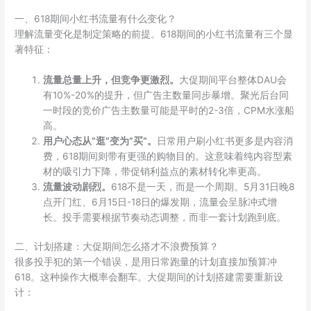
一、618期间小红书流量有什么变化？
理解流量变化是制定策略的前提。618期间的小红书流量有三个显
著特征：
流量总量上升，但竞争更激烈。
大促期间平台整体DAU会
有10%-20%的提升，但广告主数量同步暴增。聚光后台同
一时段的竞价广告主数量可能是平时的2-3倍，CPM水涨船
高。
用户心态从”逛”变为”买”。
日常用户刷小红书更多是内容消
费，618期间则带有更强的购物目的。这意味着纯内容型素
材的吸引力下降，带促销利益点的素材转化率更高。
流量波动剧烈。
618不是一天，而是一个周期。5月31日晚8
点开门红、6月15日-18日的爆发期，流量会呈脉冲式增
长。投手需要根据节奏动态调整，而非一套计划跑到底。
二、计划搭建：大促期间怎么搭才不浪费预算？
很多投手犯的第一个错误，是用日常跑量的计划直接加预算冲
618。这种操作大概率会翻车。大促期间的计划搭建需要重新设
计：