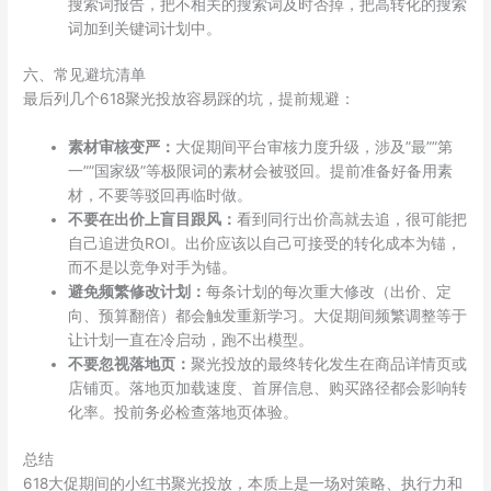
搜索词报告，把不相关的搜索词及时否掉，把高转化的搜索
词加到关键词计划中。
六、常见避坑清单
最后列几个618聚光投放容易踩的坑，提前规避：
素材审核变严：
大促期间平台审核力度升级，涉及”最””第
一””国家级”等极限词的素材会被驳回。提前准备好备用素
材，不要等驳回再临时做。
不要在出价上盲目跟风：
看到同行出价高就去追，很可能把
自己追进负ROI。出价应该以自己可接受的转化成本为锚，
而不是以竞争对手为锚。
避免频繁修改计划：
每条计划的每次重大修改（出价、定
向、预算翻倍）都会触发重新学习。大促期间频繁调整等于
让计划一直在冷启动，跑不出模型。
不要忽视落地页：
聚光投放的最终转化发生在商品详情页或
店铺页。落地页加载速度、首屏信息、购买路径都会影响转
化率。投前务必检查落地页体验。
总结
618大促期间的小红书聚光投放，本质上是一场对策略、执行力和