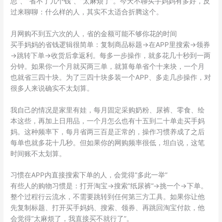
思”、”省不了几个钱”、”太麻烦了”。今天不聊买手妈妈有多好，反
过来聊聊：什么样的人，其实不太适合折腾这个。
月网购不到五六次的人，省的金额可能不够你花的时间
买手妈妈的省钱逻辑很简单：复制商品标题→在APP里搜索→领券
→跳转下单→收货后拿返利。每多一步操作，就多花几十秒到一两
分钟。如果你一个月就买两三单，就算每单省个十来块，一个月
也就省三四十块。为了三四十块多装一个APP、多走几步操作，对
很多人来说确实不太划算。
我自己的情况是家里有娃，每月固定采购奶粉、尿裤、零食、绘
本这些，再加上日用品，一个月怎么也有十五到二十单走买手妈
妈。这种频率下，每月省两三百是正常的，操作习惯养成了之后
每单也就多花十几秒。但如果你的网购频率很低，坦白说，这笔
时间账不太划算。
习惯在APP内直接搜索下单的人，会觉得”多此一举”
有些人的购物习惯是：打开淘宝→搜索”纸尿裤”→挑一个→下单。
整个过程行云流水，不需要跳转到任何第三方工具。如果你让他
先复制标题、打开买手妈妈、搜索、领券、再跳回淘宝付款，他
会觉得”太麻烦了，我直接买不就行了”。