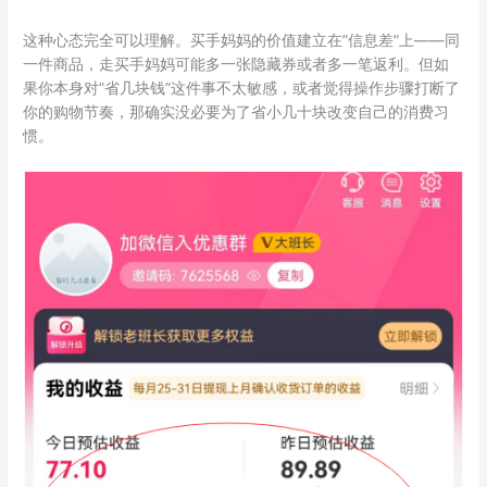
这种心态完全可以理解。买手妈妈的价值建立在”信息差”上——同
一件商品，走买手妈妈可能多一张隐藏券或者多一笔返利。但如
果你本身对”省几块钱”这件事不太敏感，或者觉得操作步骤打断了
你的购物节奏，那确实没必要为了省小几十块改变自己的消费习
惯。