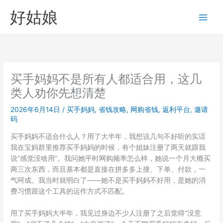
跳
好姑娘
至
内
容
买手妈妈不是所有人都适合用，这几
类人劝你先想清楚
2026年6月14日
/
买手妈妈
,
省钱攻略
,
网购省钱
,
返利平台
,
邀请
码
买手妈妈不适合什么人？用了大半年，我想说几句不好听的实话
我在宝妈群里推荐买手妈妈的时候，有个姐妹注册了两天就跟我
说”感觉没啥用”。我问她平时网购频率怎么样，她说一个月大概买
两三次东西，而且基本都是直接在拼多多上搜、下单、付款，一
气呵成。我当时就明白了——她不是买手妈妈不好用，是她的消
费习惯跟这个工具的运作方式不匹配。
用了买手妈妈大半年，我见过身边不少人注册了之后觉得”没意