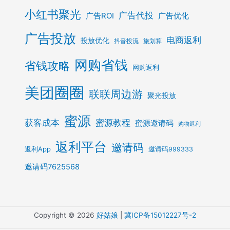
小红书聚光
广告代投
广告ROI
广告优化
广告投放
电商返利
投放优化
抖音投流
旅划算
网购省钱
省钱攻略
网购返利
美团圈圈
联联周边游
聚光投放
蜜源
获客成本
蜜源教程
蜜源邀请码
购物返利
返利平台
邀请码
返利App
邀请码999333
邀请码7625568
Copyright © 2026
好姑娘
|
冀ICP备15012227号-2