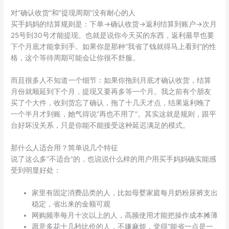
对”确认收货”和”提现周期”没有耐心的人
买手妈妈的结算规则是：下单→确认收货→返利结算到账户→次月
25号到30号才能提现。也就是说你今天买的东西，返利最早也要
下个月底才能拿到手。如果你是那种”我省了钱就得马上看到”的性
格，这个等待周期可能会让你很不舒服。
而且很多人不知道一个细节：如果你拖到月底才确认收货，结算
月份就顺延到下个月，提现又要再多等一个月。我之前有个朋友
买了个大件，收到货忘了确认，拖了十几天才点，结果返利晚了
一个半月才到账，她气得说”再也不用了”。其实这就是规则，跟平
台好坏没关系，只是你能不能接受这种延迟满足的模式。
那什么人适合用？简单说几个特征
说了这么多”不适合”的，也说说什么样的用户用买手妈妈确实能感
受到明显好处：
家里有固定消费品类的人，比如母婴家庭每月奶粉尿裤支出
稳定，省出来的金额可观
网购频率每月十次以上的人，高频使用才能把操作成本摊薄
愿意多花十几秒比价的人，不嫌麻烦，觉得”能省一点是一