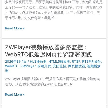
多数时候反而更亏。用买手妈妈这类返利APP下单，红包和返利是
互斥的——勾了红包，这笔订单的返利就归零。同样一件标价100
元的商品，点红包省2元，走返利能拿5元上下，你选了红包，等
于净亏3元。先交代背景：我是长…
家
Read More »
里
长
辈
ZWPlayer视频播放器多路监控：
也
WebRTC低延迟网页预览部署实践
会
用
2026年8月1日
/
HLS播放器
,
HTML5播放器
,
RTSP
,
RTSP无插件
,
的
WebRTC
,
ZWPlayer
,
前端开发
,
安防监控
,
网页播放器
,
视频播放
买
器
手
ZWPlayer视频播放器RTSP无插件方案：网页端安防监控如何实
妈
现秒开预览 做安防监控系统Web化改造时，R
妈：
7625568
ZWPlayer
Read More »
邀
视
请
频
码