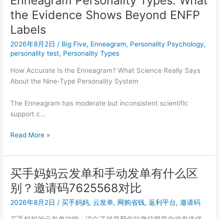
Enneagram Personality Types: What
How
the Evidence Shows Beyond ENFP
Accurate
Are
Labels
Personality
2026年8月2日
/
Big Five
,
Enneagram
,
Personality Psychology
,
Types
personality test
,
Personality Types
Really?
How Accurate Is the Enneagram? What Science Really Says
About the Nine-Type Personality System
The Enneagram has moderate but inconsistent scientific
support c…
Enneagram
Read More »
Personality
Types:
What
买手妈妈云发单和手动发单有什么区
the
别？邀请码7625568对比
Evidence
Shows
2026年8月2日
/
买手妈妈
,
云发单
,
网购省钱
,
返利平台
,
邀请码
Beyond