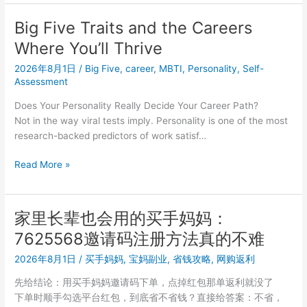
预
算
Big Five Traits and the Careers
怎
Where You’ll Thrive
么
分？
2026年8月1日
/
Big Five
,
career
,
MBTI
,
Personality
,
Self-
小
Assessment
红
Does Your Personality Really Decide Your Career Path?
书
Not in the way viral tests imply. Personality is one of the most
商
research-backed predictors of work satisf…
家
5000
Big
Read More »
和
Five
5
Traits
万
and
家里长辈也会用的买手妈妈：
两
the
套
7625568邀请码注册方法真的不难
Careers
打
Where
2026年8月1日
/
买手妈妈
,
宝妈副业
,
省钱攻略
,
网购返利
法
You’ll
先给结论：用买手妈妈邀请码下单，点掉红包那单返利就没了
Thrive
下单时顺手勾选平台红包，到底省不省钱？直接给答案：不省，