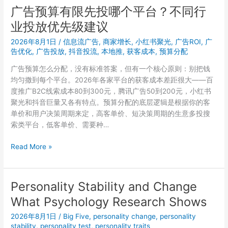
播
广告预算有限先投哪个平台？不同行
注
放
册
业投放优先级建议
器
方
多
2026年8月1日
/
信息流广告
,
商家增长
,
小红书聚光
,
广告ROI
,
广
法
路
告优化
,
广告投放
,
抖音投流
,
本地推
,
获客成本
,
预算分配
真
监
的
广告预算怎么分配，没有标准答案，但有一个核心原则：别把钱
控：
不
均匀撒到每个平台。2026年各家平台的获客成本差距很大——百
WebRTC
难
度推广B2C线索成本80到300元，腾讯广告50到200元，小红书
低
聚光和抖音巨量又各有特点。预算分配的底层逻辑是根据你的客
延
单价和用户决策周期来定，高客单价、短决策周期的生意多投搜
迟
索类平台，低客单价、需要种…
网
页
广
Read More »
预
告
览
预
部
算
Personality Stability and Change
署
有
实
What Psychology Research Shows
限
践
先
2026年8月1日
/
Big Five
,
personality change
,
personality
投
stability
,
personality test
,
personality traits