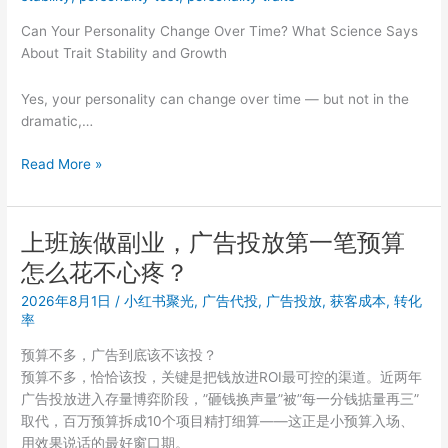
哪
Can Your Personality Change Over Time? What Science Says
个
About Trait Stability and Growth
平
台？
Yes, your personality can change over time — but not in the
不
dramatic,…
同
行
Personality
Read More »
业
Stability
投
and
放
Change
优
上班族做副业，广告投放第一笔预算
What
先
怎么花不心疼？
Psychology
级
Research
建
2026年8月1日
/
小红书聚光
,
广告代投
,
广告投放
,
获客成本
,
转化
Shows
率
议
预算不多，广告到底该不该投？
预算不多，恰恰该投，关键是把钱放进ROI最可控的渠道。近两年
广告投放进入存量博弈阶段，”砸钱换声量”被”每一分钱掂量再三”
取代，百万预算拆成10个项目精打细算——这正是小预算入场、
用效果说话的最好窗口期。