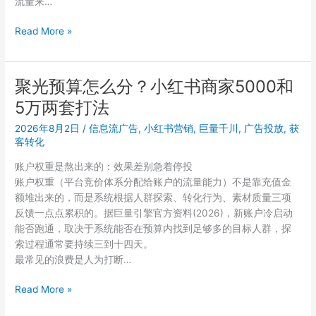
流量来…
多
Read More »
平
台
投
聚光预算怎么分？小红书商家5000和
放
5万两套打法
广
告
2026年8月2日
/
信息流广告
,
小红书营销
,
巨量千川
,
广告投放
,
获
预
客转化
算
账户权重是熬出来的：效果差别急着停投
分
账户权重（平台竞价体系分配给账户的流量能力）不是靠充值金
配
额堆出来的，而是系统根据人群探索、转化行为、素材质量三项
策
反馈一点点累积的。据巨量引擎官方资料(2026)，新账户冷启动
略
能否跑通，取决于系统能否在预算内找到足够多的目标人群，探
实
索过程通常要持续三到十四天。
战
最常见的浪费是人为打断…
经
验
聚
Read More »
光