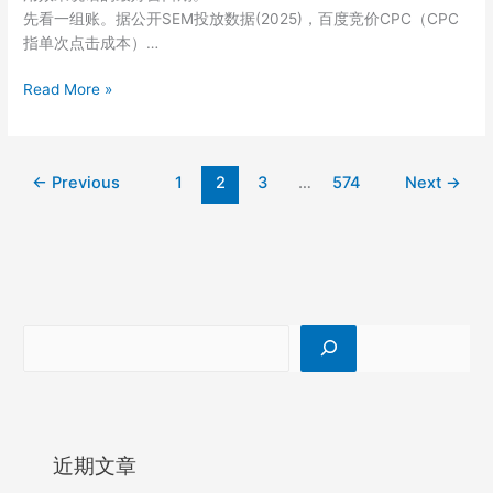
先看一组账。据公开SEM投放数据(2025)，百度竞价CPC（CPC
指单次点击成本）…
上
Read More »
班
族
做
←
Previous
1
2
3
…
574
Next
→
副
业，
广
告
投
放
第
一
笔
预
算
怎
近期文章
么