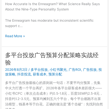
码
How Accurate Is the Enneagram? What Science Really Says
APP
对
About the Nine-Type Personality System
邀
比
请
The Enneagram has moderate but inconsistent scientific
码
support c…
999333
怎
Enneagram
Read More »
么
Personality
领
Types:
隐
What
藏
多平台投放广告预算分配策略实战经
the
优
验
Evidence
惠
Actually
券
2026年8月2日
/
多平台投放
,
小红书聚光
,
广告ROI
,
广告投放
,
投
Shows
放策略
,
抖音投流
,
获客成本
,
预算分配
多平台广告投放最核心的原则就一句话：不要平均分预算，先集
中火力打透一个平台再扩。2026年各平台获客成本差距很大——
小红书CPC（单次点击成本）约0.5-1.8元，百度SEM约2.5-8元，
抖音约1.2-3.5元。预算均摊到五六个平台，每个平台都跑不出算
法模型，钱基本等于白花。正确的做法是”逐个击破”：先找到自然