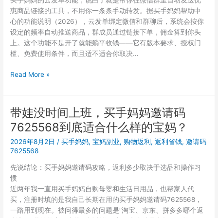
买手妈妈的云发单功能，说白了就是帮你往微信群里自动发送优
ENFP
惠商品链接的工具，不用你一条条手动转发。据买手妈妈帮助中
Labels
心的功能说明（2026），云发单绑定微信和群聊后，系统会按你
设定的频率自动推送商品，群成员通过链接下单，佣金算到你头
上。这个功能不是开了就能躺平收钱——它有版本要求、授权门
槛、免费使用条件，而且适不适合你取决…
买
Read More »
手
妈
妈
带娃没时间上班，买手妈妈邀请码
云
7625568到底适合什么样的宝妈？
发
单
2026年8月2日
/
买手妈妈
,
宝妈副业
,
购物返利
,
返利省钱
,
邀请码
和
7625568
手
先说结论：买手妈妈邀请码攻略，返利多少取决于选品和操作习
动
惯
发
近两年我一直用买手妈妈自购母婴和生活日用品，也帮家人代
单
买，注册时填的是我自己长期在用的买手妈妈邀请码7625568，
有
一路用到现在。被问得最多的问题是”淘宝、京东、拼多多哪个返
什