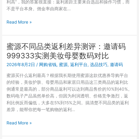
利高”，我的答案很直接：返利差距主要来自选品和操作习惯，而
么
不是平台本身。佣金率由商家在…
区
别？
带
Read More »
邀
娃
请
没
码
时
蜜源不同品类返利差异测评：邀请码
7625568
间
对
999333实测美妆母婴数码对比
上
比
班，
2026年8月2日
/
网购省钱
,
蜜源
,
返利平台
,
选品技巧
,
邀请码
买
蜜源买什么返利最高？根据我长期使用蜜源这款优惠券导购平台
手
的经验，美妆护肤、母婴用品和家居日用品这三类商品的返利比
妈
例通常是最高的，部分商品返利可以达到商品售价的10%到40%。
妈
数码电子产品虽然单价高，但因为利润透明、价格竞争激烈，返
邀
利比例反而偏低，大多在5%到15%之间。搞清楚不同品类的返利
请
差异，能帮你把每一笔购物的返利…
码
7625568
蜜
Read More »
到
源
底
不
适