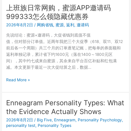
同
合
上班族日常网购，蜜源APP邀请码
品
什
999333怎么领隐藏优惠券
类
么
返
样
2026年8月2日
/
网购省钱
,
蜜源
,
返利
,
邀请码
利
的
先说结论：蜜源+邀请码，大促省钱到底值不值
差
宝
值，但对部分订单值。近两年我把三个大促季（618、双11、双12
异
妈？
前后各一个周期）共三个月的订单逐笔记账，把每单的券面额和
测
返利单独记录，累计省下约1600元（落在1400～1800元区
评：
间），其中约七成来自蜜源，其余来自平台百亿补贴和红包满
邀
减。本文更新于最近一次大促结算之后，数据…
请
码
上
Read More »
999333
班
实
族
测
日
美
Enneagram Personality Types: What
常
妆
the Evidence Actually Shows
网
母
购，
婴
2026年8月2日
/
Big Five
,
Enneagram
,
Personality Psychology
,
蜜
personality test
,
Personality Types
数
源