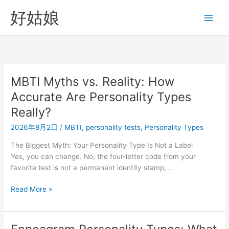
跳
好姑娘
至
内
容
MBTI Myths vs. Reality: How
Accurate Are Personality Types
Really?
2026年8月2日
/
MBTI
,
personality tests
,
Personality Types
The Biggest Myth: Your Personality Type Is Not a Label
Yes, you can change. No, the four-letter code from your
favorite test is not a permanent identity stamp, …
MBTI
Read More »
Myths
vs.
Reality: