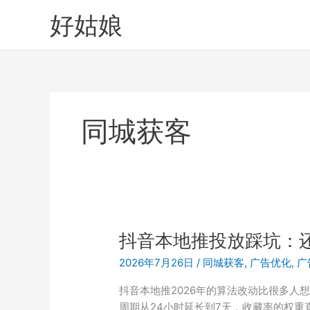
跳
好姑娘
至
内
容
同城获客
抖音本地推投放踩坑：
2026年7月26日
/
同城获客
,
广告优化
,
广
抖音本地推2026年的算法改动比很多人
周期从24小时延长到7天，收藏率的权重