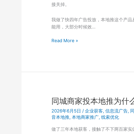
打
接关掉。
法
的
我做了快四年广告投放，本地推这个产品
基
能用，大部分时候效…
本
都
抖
Read More »
亏
音
了
本
地
推
投
放
效
果
同城商家投本地推为什
差
2026年6月5日
/
企业获客
,
信息流广告
,
的
音本地推
,
本地商家推广
,
线索优化
真
实
做了三年本地获客，接触了不下两百家实
排