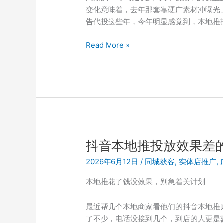
变化意味着，去年那套靠硬广素材冲曝光
告代投这些年，今年明显感觉到，本地推
抖
Read More »
音
本
地
推
投
放
踩
坑：
抖音本地推投放效果差
还
2026年6月12日
/
同城获客
,
实体店推广
,
在
用
本地推花了钱没效果，别急着关计划
去
年
最近帮几个本地商家看他们的抖音本地推
老
了不少，电话没接到几个，到店的人更是