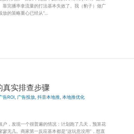
、靠完播率拿流量的打法基本失效了。我（豹子）做广
投放的策略重心已经从”…
的真实排查步骤
广告ROI
,
广告投放
,
抖音本地推
,
本地推优化
账户，发现一个很普遍的情况：计划跑了几天，预算花
寥寥无几。商家第一反应基本都是”这玩意没用”，想直