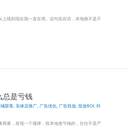
从上线到现在我一直在用。说句实在话，本地推不是不
么总是亏钱
同城获客
,
实体店推广
,
广告优化
,
广告投放
,
投放ROI
,
抖
体商家，发现一个规律：投本地推亏钱的，往往不是产