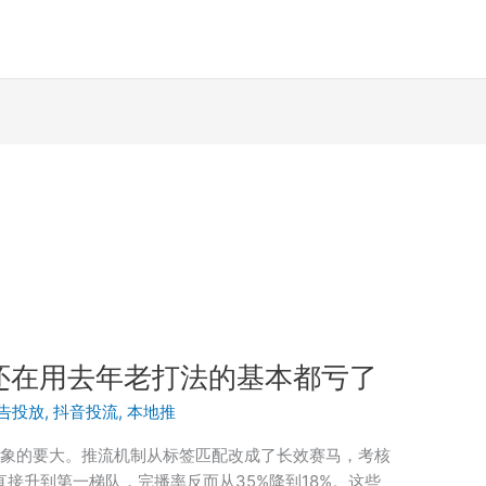
还在用去年老打法的基本都亏了
告投放
,
抖音投流
,
本地推
想象的要大。推流机制从标签匹配改成了长效赛马，考核
直接升到第一梯队，完播率反而从35%降到18%。这些