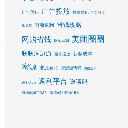
广告投放
广告优化
投放优化
抖音投流
省钱攻略
电商返利
旅划算
美团圈圈
网购省钱
网购返利
联联周边游
获客成本
聚光投放
蜜源
蜜源教程
蜜源邀请码
购物返利
返利平台
邀请码
返利App
邀请码7625568
邀请码999333