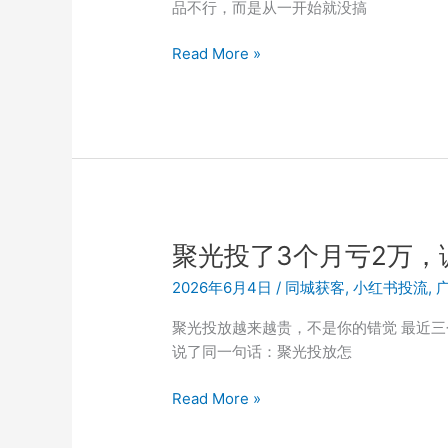
品不行，而是从一开始就没搞
查
步
同
Read More »
骤
城
商
家
投
本
地
推
为
聚光投了3个月亏2万，
什
2026年6月4日
/
同城获客
,
小红书投流
,
么
总
聚光投放越来越贵，不是你的错觉 最近
是
说了同一句话：聚光投放怎
亏
钱
聚
Read More »
光
投