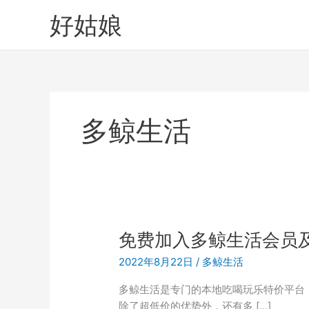
跳
好姑娘
至
内
容
多鲸生活
免费加入多鲸生活会员
2022年8月22日
/
多鲸生活
多鲸生活是专门的本地吃喝玩乐特价平台
除了超低价的优势外，还有多 […]