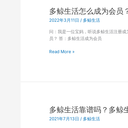
哪
些？
多鲸生活怎么成为会员
多
2022年3月11日
/
多鲸生活
鲸
生
问：我是一位宝妈，听说多鲸生活注册成
活
员？ 答：多鲸生活成为会员
的
注
多
Read More »
册
鲸
和
生
使
活
用
怎
方
么
法
成
为
会
多鲸生活靠谱吗？多鲸
员？
2021年7月13日
/
多鲸生活
宝
妈