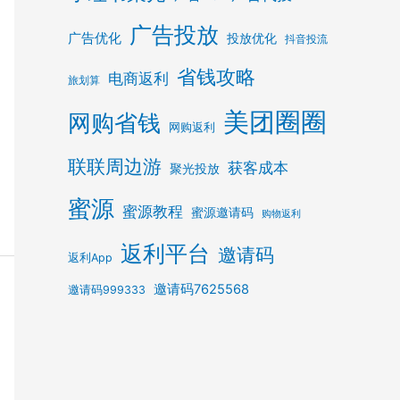
广告投放
广告优化
投放优化
抖音投流
省钱攻略
电商返利
旅划算
美团圈圈
网购省钱
网购返利
联联周边游
获客成本
聚光投放
蜜源
蜜源教程
蜜源邀请码
购物返利
返利平台
邀请码
返利App
邀请码7625568
邀请码999333