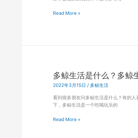
免
Read More »
费
加
入
多
鲸
生
活
会
多鲸生活是什么？多鲸
员
2022年3月15日
/
多鲸生活
及
本
看到很多朋友问多鲸生活是什么？有的人
地
下，多鲸生活是一个吃喝玩乐的
吃
货
多
Read More »
群
鲸
超
生