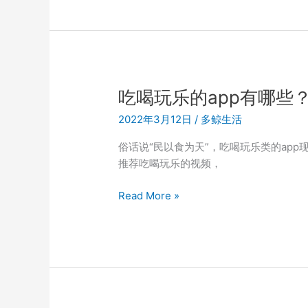
值
活
爆
是
品
什
还
么？
有
多
返
鲸
吃喝玩乐的app有哪些
佣
生
2022年3月12日
/
多鲸生活
活
怎
俗话说“民以食为天”，吃喝玩乐类的ap
么
推荐吃喝玩乐的视频，
注
册
吃
Read More »
达
喝
人？
玩
乐
的
app
有