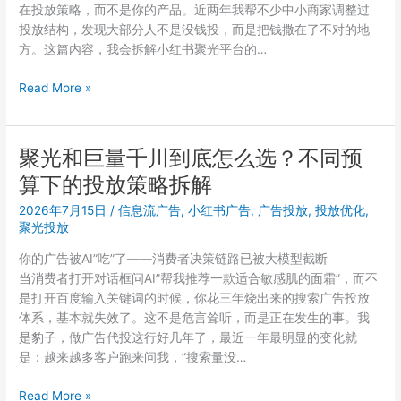
在投放策略，而不是你的产品。近两年我帮不少中小商家调整过
替
投放结构，发现大部分人不是没钱投，而是把钱撒在了不对的地
你
方。这篇内容，我会拆解小红书聚光平台的…
踩
过
广
Read More »
了
告
投
放
聚光和巨量千川到底怎么选？不同预
成
算下的投放策略拆解
本
越
2026年7月15日
/
信息流广告
,
小红书广告
,
广告投放
,
投放优化
,
投
聚光投放
越
你的广告被AI”吃”了——消费者决策链路已被大模型截断
高
当消费者打开对话框问AI”帮我推荐一款适合敏感肌的面霜”，而不
怎
是打开百度输入关键词的时候，你花三年烧出来的搜索广告投放
么
体系，基本就失效了。这不是危言耸听，而是正在发生的事。我
办？
是豹子，做广告代投这行好几年了，最近一年最明显的变化就
5
是：越来越多客户跑来问我，”搜索量没…
个
优
聚
Read More »