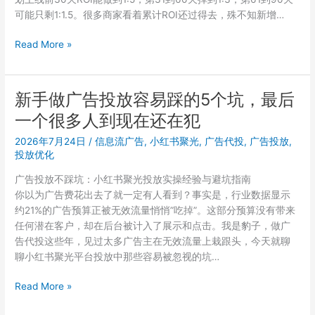
可能只剩1:1.5。很多商家看着累计ROI还过得去，殊不知新增…
小
Read More »
红
书
聚
新手做广告投放容易踩的5个坑，最后
光
一个很多人到现在还在犯
计
划
2026年7月24日
/
信息流广告
,
小红书聚光
,
广告代投
,
广告投放
,
ROI
投放优化
从
广告投放不踩坑：小红书聚光投放实操经验与避坑指南
1
你以为广告费花出去了就一定有人看到？事实是，行业数据显示
比
约21%的广告预算正被无效流量悄悄”吃掉”。这部分预算没有带来
5
任何潜在客户，却在后台被计入了展示和点击。我是豹子，做广
跌
告代投这些年，见过太多广告主在无效流量上栽跟头，今天就聊
到
聊小红书聚光平台投放中那些容易被忽视的坑…
1
比
新
Read More »
1.5
手
问