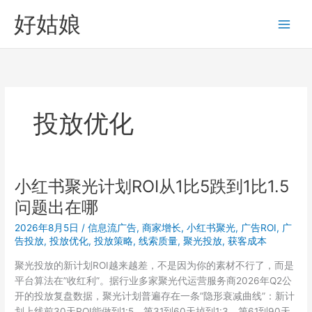
跳
好姑娘
至
内
容
投放优化
小红书聚光计划ROI从1比5跌到1比1.5
问题出在哪
2026年8月5日
/
信息流广告
,
商家增长
,
小红书聚光
,
广告ROI
,
广
告投放
,
投放优化
,
投放策略
,
线索质量
,
聚光投放
,
获客成本
聚光投放的新计划ROI越来越差，不是因为你的素材不行了，而是
平台算法在”收红利”。据行业多家聚光代运营服务商2026年Q2公
开的投放复盘数据，聚光计划普遍存在一条”隐形衰减曲线”：新计
划上线前30天ROI能做到1:5，第31到60天掉到1:3，第61到90天