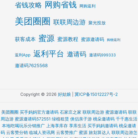
网购省钱
省钱攻略
网购返利
美团圈圈
联联周边游
聚光投放
蜜源
获客成本
蜜源教程
蜜源邀请码
购物返利
返利平台
邀请码
返利App
邀请码999333
邀请码7625568
Copyright © 2026
好姑娘
|
冀ICP备15012227号-2
美团圈圈
买手妈妈官方邀请码
石家庄之家
联联周边游
蜜源邀请码
联联
周边游
蜜源邀请码572551
绿植租赁
侠侣亲子游
桃朵邀请码
千千惠生活
本地吃喝玩乐分销推广
上海享库存 享库生活
买手妈妈邀请码
桃朵邀请
码
云客赞分销
临城人资讯网
云客赞推广
蜜源
旅划算达人
联联周边游怎