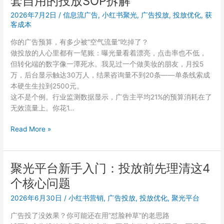
套自用的投放SOP拆解
告
略
效
拆
2026年7月2日
/
信息流广告
,
小红书聚光
,
广告投放
,
投放优化
,
获
果
客成本
解
差？
你的广告预算，有多少被”空气流量”吃掉了？
先
做投放的人心里都有一笔账：曝光量看着漂亮，点击率也不低，
检
但转化端的数字像一潭死水。我见过一个做美妆的朋友，月投5
查
万，后台显示触达30万人，结果咨询量不到20条——单条线索成
这
本硬生生拉到2500元。
3
这不是个例。行业监测数据显示，广告主平均21%的预算消耗在了
个
无效流量上。你花1…
关
键
小
Read More »
配
红
置
书
聚
聚光平台新手入门：投放前先理清这4
光
个核心问题
平
台
2026年6月30日
/
小红书营销
,
广告投放
,
投放优化
,
聚光平台
怎
广告投了没效果？你可能还在用”怼脸种草”的老思路
么