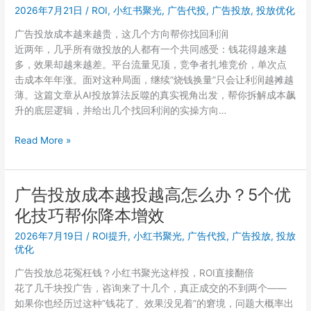
商，
2026年7月21日
/
ROI
,
小红书聚光
,
广告代投
,
广告投放
,
投放优化
在
广
还
广告投放成本越来越贵，这几个方向帮你找回利润
告
在
近两年，几乎所有做投放的人都有一个共同感受：钱花得越来越
投
犯
多，效果却越来越差。平台流量见顶，竞争者扎堆竞价，单次点
放
击成本年年涨。面对这种局面，继续”烧钱换量”只会让利润越摊越
预
薄。这篇文章从AI投放算法反噬的真实视角出发，帮你拆解成本飙
算
升的底层逻辑，并给出几个找回利润的实操方向…
只
有
刚
Read More »
几
入
百
行
块，
做
聚
广告投放成本越投越高怎么办？5个优
广
光
化技巧帮你降本增效
告
怎
代
么
2026年7月19日
/
ROI提升
,
小红书聚光
,
广告代投
,
广告投放
,
投放
投，
优化
投
这
才
广告投放总花冤枉钱？小红书聚光这样投，ROI直接翻倍
些
不
花了几千块投广告，咨询来了十几个，真正成交的不到两个——
坑
亏
如果你也经历过这种”钱花了、效果没见着”的窘境，问题大概率出
我