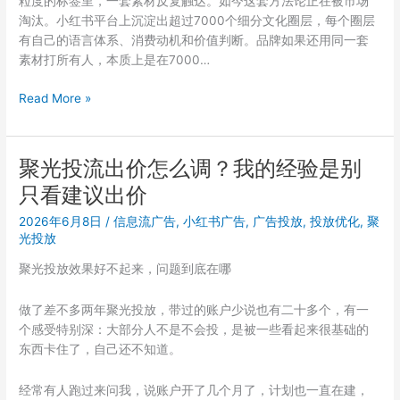
粒度的标签里，一套素材反复触达。如今这套方法论正在被市场
现
淘汰。小红书平台上沉淀出超过7000个细分文化圈层，每个圈层
小
有自己的语言体系、消费动机和价值判断。品牌如果还用同一套
红
素材打所有人，本质上是在7000…
书
聚
预
Read More »
光
算
才
砍
是
半
中
聚光投流出价怎么调？我的经验是别
后，
小
只看建议出价
我
商
用
家
2026年6月8日
/
信息流广告
,
小红书广告
,
广告投放
,
投放优化
,
聚
聚
光投放
的
光
最
聚光投放效果好不起来，问题到底在哪
把
优
ROI
解
做了差不多两年聚光投放，带过的账户少说也有二十多个，有一
从
个感受特别深：大部分人不是不会投，是被一些看起来很基础的
1:2
东西卡住了，自己还不知道。
拉
到
经常有人跑过来问我，说账户开了几个月了，计划也一直在建，
1:5，