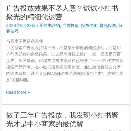
小
聚
广告投放效果不尽人意？试试小红书
红
光
书
聚光的精细化运营
广
的
告
2026年6月27日
/
小红书营销
,
广告投放
,
投放优化
,
聚光投放
,
获
人
投
客技巧
说
放
的
当百度不再是必选项
全
大
百度搜索广告收入持续下滑，不是某个季度的偶然波动，而是用
流
实
户行为迁移的必然结果。过去品牌做线上推广，第一反应是开百
程
话
度户、买关键词。但现在消费决策路径已经变了——Z世代在抖音
拆
搜索产品评测、在小红书搜真实使用体验、通过微信看朋友分享
解：
的购买链接、甚至直接向AI提问”哪个洗面奶适合油皮”。搜索行为
从
从”关键词匹…
开
户
广
Read More »
到
告
优
投
化
放
做了三年广告投放，我发现小红书聚
效
光才是中小商家的最优解
果
不