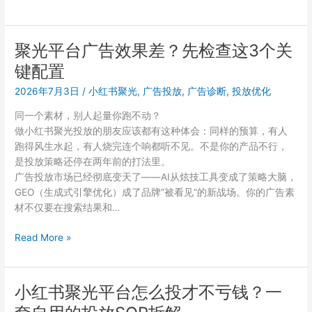
化
光
技
和
巧
巨
聚光平台广告效果差？先检查这3个关
帮
量
你
键配置
千
降
川
2026年7月3日
/
小红书聚光
,
广告投放
,
广告诊断
,
投放优化
本
到
增
同一个素材，别人起量你跑不动？
底
效
做小红书聚光投放的朋友应该都有这种体会：同样的预算，有人
怎
跑得风生水起，有人烧完连个响都听不见。不是你的产品不行，
么
是投放策略还停在两年前的打法里。
选？
广告投放市场已经彻底变天了——AI从炫技工具变成了策略大脑，
不
GEO（生成式引擎优化）成了品牌”被看见”的新战场。你的广告素
同
材不仅要在搜索结果和…
预
算
聚
Read More »
下
光
的
平
投
台
放
小红书聚光平台怎么投才不亏钱？一
广
策