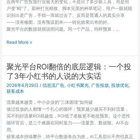
近两年广告投放行业最大的变化，不是出了多少新工具，而是用
投
户变”精”了。那种打光精致、脚本完美的种草笔记，用户一眼就能
才
识别出是广告，手指一滑就过去了。反而是普通人的真实分享
不
——没有修图、没有预设剧本——转化效果出奇的好。
亏
聚光平台的数据就很说明问题。同一个产品，同样预算，…
钱？
一
聚
Read More »
套
光
自
平
用
台
的
聚光平台ROI翻倍的底层逻辑：一个投
新
投
了3年小红书的人说的大实话
手
放
入
SOP
2026年6月29日
/
信息流广告
,
小红书聚光
,
广告投放
,
投放优化
,
门：
获客成本
拆
投
解
流量越来越贵，中小企业的”三体困境”如何破
放
做过投放的人都懂一个扎心的循环：预算越少越买不到好流量，
前
买不到好流量ROI就越低，ROI低了老板更不敢批预算。这个恶性
先
循环背后，是三个难题在同时发力——流量贵、数据散、AI不会
理
用。
清
获客成本持续攀升，跨平台数据各自为政，AI工具层出不穷但真正
这