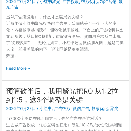
2026年6月24日
/
小红书聚光
,
广告投放
,
投放优化
,
精准营销
,
聚
尽
光广告
人
当AI广告淹没用户，什么才是破局的关键？
意？
近两年做小红书聚光投放的广告主，普遍感受到一个巨大的变
试
化：内容越来越”精致”，但转化越来越难。平台上的广告物料从图
试
文到视频，从口播到剧情，卷得没有尽头。然而用户端反而出现
小
了”免疫反应”——无论是抖音、小红书还是微信朋友圈，越是完美
红
人设、丝滑剪辑的内容，评论区越是冷冷清清。
书
数据…
聚
光
做
Read More »
的
了
精
三
细
年
预算砍半后，我用聚光把ROI从1:2拉
化
广
运
到1:5，这3个调整是关键
告
营
投
2026年6月22日
/
小红书
,
广告投放
,
微信广告
,
投放优化
,
聚光
放，
当7000个圈层在说不同方言，你的广告在跟谁对话？
我
过去做广告投放，核心逻辑是把用户装进”18-35岁女性”这类粗颗
发