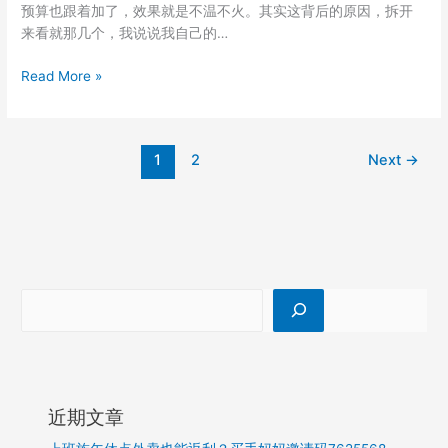
预算也跟着加了，效果就是不温不火。其实这背后的原因，拆开
这
来看就那几个，我说说我自己的…
3
个
聚
Read More »
调
光
整
投
是
流
关
1
2
Next
→
出
键
价
怎
么
调？
我
的
经
验
是
别
只
近期文章
看