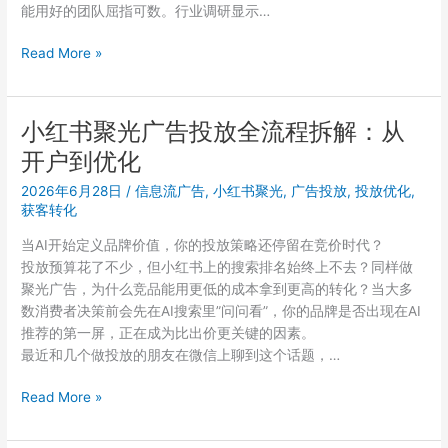
能用好的团队屈指可数。行业调研显示…
4
个
聚
Read More »
核
光
心
平
问
台
小红书聚光广告投放全流程拆解：从
题
ROI
开户到优化
翻
倍
2026年6月28日
/
信息流广告
,
小红书聚光
,
广告投放
,
投放优化
,
的
获客转化
底
当AI开始定义品牌价值，你的投放策略还停留在竞价时代？
层
投放预算花了不少，但小红书上的搜索排名始终上不去？同样做
逻
聚光广告，为什么竞品能用更低的成本拿到更高的转化？当大多
辑：
数消费者决策前会先在AI搜索里”问问看”，你的品牌是否出现在AI
一
推荐的第一屏，正在成为比出价更关键的因素。
个
最近和几个做投放的朋友在微信上聊到这个话题，…
投
了
小
Read More »
3
红
年
书