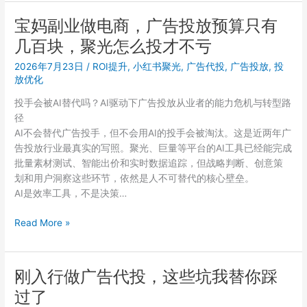
做
题
广
宝妈副业做电商，广告投放预算只有
出
告
在
几百块，聚光怎么投才不亏
投
哪
放
2026年7月23日
/
ROI提升
,
小红书聚光
,
广告代投
,
广告投放
,
投
容
放优化
易
投手会被AI替代吗？AI驱动下广告投放从业者的能力危机与转型路
踩
径
的
AI不会替代广告投手，但不会用AI的投手会被淘汰。这是近两年广
5
告投放行业最真实的写照。聚光、巨量等平台的AI工具已经能完成
个
批量素材测试、智能出价和实时数据追踪，但战略判断、创意策
坑，
划和用户洞察这些环节，依然是人不可替代的核心壁垒。
最
AI是效率工具，不是决策…
后
一
宝
Read More »
个
妈
很
副
多
业
刚入行做广告代投，这些坑我替你踩
人
做
到
过了
电
现