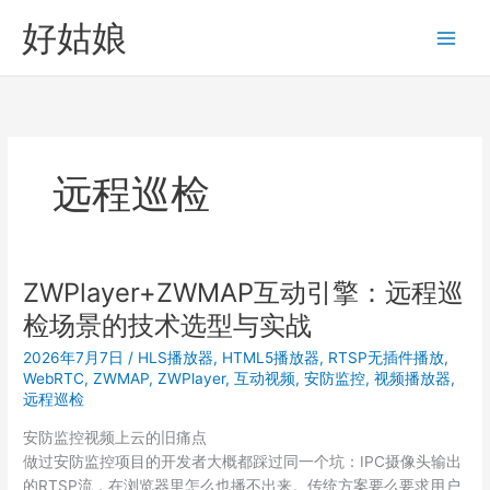
跳
好姑娘
至
内
容
远程巡检
ZWPlayer+ZWMAP互动引擎：远程巡
检场景的技术选型与实战
2026年7月7日
/
HLS播放器
,
HTML5播放器
,
RTSP无插件播放
,
WebRTC
,
ZWMAP
,
ZWPlayer
,
互动视频
,
安防监控
,
视频播放器
,
远程巡检
安防监控视频上云的旧痛点
做过安防监控项目的开发者大概都踩过同一个坑：IPC摄像头输出
的RTSP流，在浏览器里怎么也播不出来。传统方案要么要求用户