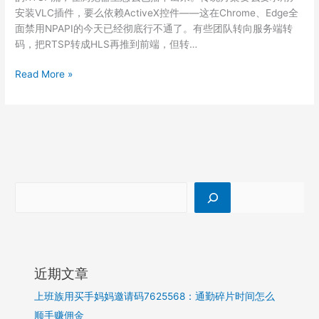
安装VLC插件，要么依赖ActiveX控件——这在Chrome、Edge全
面禁用NPAPI的今天已经彻底行不通了。有些团队转向服务端转
码，把RTSP转成HLS再推到前端，但转…
ZWPlayer+ZWMAP
Read More »
互
动
引
擎：
远
程
巡
检
场
景
的
技
近期文章
术
选
上班族用买手妈妈邀请码7625568：通勤碎片时间怎么
型
顺手赚佣金