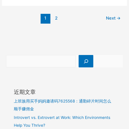
验
妈
妈
1
2
Next
→
怎
么
用？
邀
请
码
7625568
注
册
省
钱
攻
近期文章
略
上班族用买手妈妈邀请码7625568：通勤碎片时间怎么
顺手赚佣金
Introvert vs. Extrovert at Work: Which Environments
Help You Thrive?