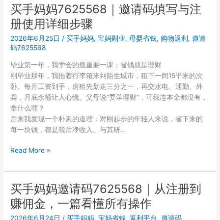
妈
买手妈妈7625568｜邀请码填写与注
注
册使用详细步骤
册
邀
2026年6月25日
/
买手妈妈
,
宝妈副业
,
母婴省钱
,
购物返利
,
邀请
请
码7625568
码
毕业第一年，我学会的最重要一课：省钱就是理财
7625568
刚毕业那年，我拖着行李箱来到陌生城市，租下一间15平米的次
｜
卧。每月工资到手，房租先划走三分之一，再交水电、通勤、外
全
卖，月底余额让人心慌。父母说”要学理财”，可我连本金都没有，
网
拿什么理？
电
后来我发现一个朴素的道理：对刚起步的年轻人来说，省下来的
商
每一块钱，都是税后净收入。与其研…
隐
藏
买
Read More »
优
手
惠
妈
券
妈
买手妈妈邀请码7625568｜从注册到
获
7625568
取
赚佣金，一篇看懂所有操作
｜
方
邀
2026年6月24日
/
买手妈妈
,
宝妈省钱
,
返利平台
,
邀请码
法