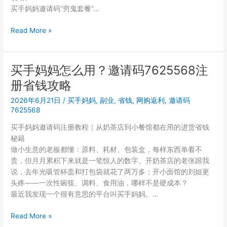
省
买手妈妈邀请码”穷鬼套餐”…
省
省
买
Read More »
的
手
转
妈
变
妈
买手妈妈怎么用？邀请码7625568注
靠
册省钱攻略
谱
吗？
2026年6月21日
/
买手妈妈
,
副业
,
省钱
,
网购返利
,
邀请码
邀
7625568
请
买手妈妈邀请码注册教程｜从奶茶店到小餐馆都在用的进货省钱
码
秘籍
7625568
做小生意的老板都懂：原料、耗材、包装盒，每样东西单看不
注
贵，但月月累积下来就是一笔惊人的数字。开奶茶店的老张跟我
册
说，去年光吸管杯盖和打包袋就花了两万多；开小面馆的刘姐更
使
头疼——一次性碗筷、调料、食用油，哪样不是硬成本？
用
最近我发现一个很有意思的平台叫买手妈妈。…
真
实
买
Read More »
体
手