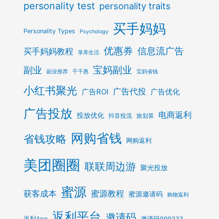
personality test
personality traits
买手妈妈
Personality Types
Psychology
优惠券
信息流广告
买手妈妈教程
享库生活
宝妈副业
副业
副业推荐
千千惠
宝妈省钱
小红书聚光
广告代投
广告ROI
广告优化
广告投放
电商返利
投放优化
抖音投流
旅划算
网购省钱
省钱攻略
网购返利
美团圈圈
联联周边游
聚光投放
蜜源
获客成本
蜜源教程
蜜源邀请码
购物返利
返利平台
邀请码
返利App
邀请码999333