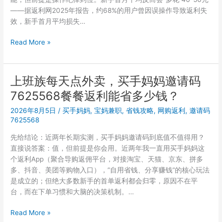
——据返利网2025年报告，约68%的用户曾因误操作导致返利失
效，新手首月平均损失…
上
Read More »
班
族
用
上班族每天点外卖，买手妈妈邀请码
买
7625568餐餐返利能省多少钱？
手
妈
2026年8月5日
/
买手妈妈
,
宝妈兼职
,
省钱攻略
,
网购返利
,
邀请码
妈
7625568
邀
先给结论：近两年长期实测，买手妈妈邀请码到底值不值得用？
请
直接说答案：值，但前提是你会用。近两年我一直用买手妈妈这
码
个返利App（聚合导购返佣平台，对接淘宝、天猫、京东、拼多
7625568：
多、抖音、美团等购物入口），”自用省钱、分享赚钱”的核心玩法
通
是成立的；但绝大多数新手的首单返利都会归零，原因不在平
勤
台，而在下单习惯和大脑的决策机制。…
碎
片
上
Read More »
时