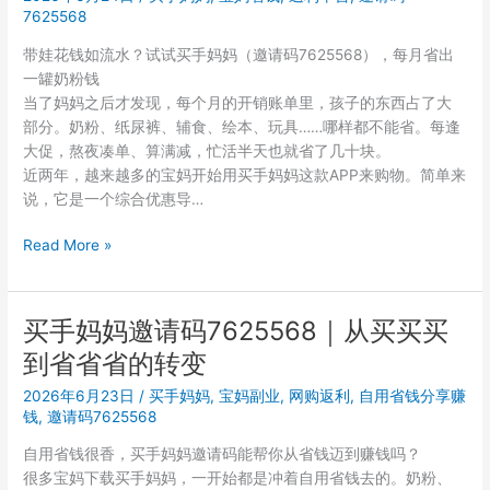
请
7625568
码
带娃花钱如流水？试试买手妈妈（邀请码7625568），每月省出
填
一罐奶粉钱
写
当了妈妈之后才发现，每个月的开销账单里，孩子的东西占了大
与
部分。奶粉、纸尿裤、辅食、绘本、玩具……哪样都不能省。每逢
注
大促，熬夜凑单、算满减，忙活半天也就省了几十块。
册
近两年，越来越多的宝妈开始用买手妈妈这款APP来购物。简单来
使
说，它是一个综合优惠导…
用
详
买
Read More »
细
手
步
妈
骤
妈
买手妈妈邀请码7625568｜从买买买
邀
到省省省的转变
请
码
2026年6月23日
/
买手妈妈
,
宝妈副业
,
网购返利
,
自用省钱分享赚
7625568
钱
,
邀请码7625568
｜
自用省钱很香，买手妈妈邀请码能帮你从省钱迈到赚钱吗？
从
很多宝妈下载买手妈妈，一开始都是冲着自用省钱去的。奶粉、
注