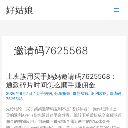
跳
好姑娘
至
内
容
邀请码7625568
上班族用买手妈妈邀请码7625568：
通勤碎片时间怎么顺手赚佣金
2026年8月7日
/
买手妈妈
,
分享赚钱
,
母婴省钱
,
返利攻略
,
邀请码
7625568
先给结论：买手妈妈邀请码返利不是”省钱神器”，操作纪律才是
导购返利APP（指先通过该平台领券、跳转下单后按成交金额获得
佣金的购物应用）到底能不能省钱？我近两年的实际体会是：
能，但前提是操作纪律到位。新手首月平均反而会”多花”40-50元