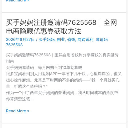
Read More »
程
手
详
妈
解
妈
买手妈妈注册邀请码7625568｜全网
怎
电商隐藏优惠券获取方法
么
用？
2026年6月27日
/
买手妈妈
,
副业
,
省钱
,
网购返利
,
邀请码
邀
7625568
请
买手妈妈邀请码7625568｜宝妈自用省钱到分享赚钱的真实进阶
码
指南
7625568
买手妈妈邀请码：每月网购不到10单划算吗
注
很多宝妈看到别人用返利APP一年省下几千块，心里痒痒的，但又
册
担心操作麻烦。尤其是平时网购不多的妈妈——”我一个月就买几
省
单，折腾这个值得吗？”
钱
作为一个用了两年买手妈妈的普通妈妈，我从时间成本的角度帮
攻
你算清楚这笔…
略
买
Read More »
手
妈