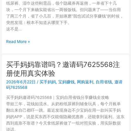
纸尿裤、湿巾这些刚需品，领个隐藏券再返佣，一单省下十几
册
块，一个月下来确实能省出一两顿饭钱。但问题来了——当你用
到
了两三个月，省了小几百，开始琢磨”我也试试分享赚钱”的时候，
赚
突然发现：根本不知道从哪里下手。
佣
这不是…
金，
一
买
Read More »
篇
手
看
妈
懂
妈
买手妈妈靠谱吗？邀请码7625568注
所
邀
有
册使用真实体验
请
操
码
2026年6月22日
/
买手妈妈
,
宝妈赚钱
,
网购返利
,
自用省钱
,
邀请
作
7625568
码7625568
｜
买手妈妈邀请码7625568｜宝妈自用省钱分享赚钱全攻略
从
带娃三年，花钱如流水。从奶粉纸尿裤到辅食玩具，每个月账单
买
翻出来自己都吓一跳。最近发现身边不少宝妈在用一款叫买手妈
买
妈的APP，说是买东西不仅能领隐藏优惠券，还能拿到返利。这东
买
西到底靠不靠谱？今天拿纸尿裤做了一组对照实验，用实际数据
到
说话。