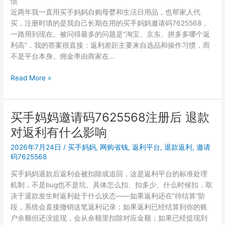
惯
妈
多
近两年我一直用买手妈妈自购母婴和生活日用品，也帮家人代
邀
少
买，注册时填的是我自己长期在用的买手妈妈邀请码7625568，
请
钱？
一路用到现在。被问得最多的问题是”淘宝、京东、拼多多哪个返
码
利高”，我的答案很直接：返利差距主要来自选品和操作习惯，而
7625568
不是平台本身。佣金率由商家在…
自
购
带
Read More »
返
娃
利
没
这
时
买手妈妈邀请码7625568注册后 退款
两
间
年
对返利有什么影响
上
省
班，
2026年7月24日
/
买手妈妈
,
网购省钱
,
返利平台
,
退款返利
,
邀请
了
买
码7625568
多
手
少
买手妈妈退款后返利会被扣除或追回，这是返利平台的标准处理
妈
钱
机制，不是bug也不是坑。具体怎么扣、扣多少、什么时候扣，取
妈
决于退款发生时返利处于什么状态——如果返利还在”待结算”阶
邀
段，系统会直接撤销这笔返利记录；如果返利已经结算到你的账
请
户余额但还没提现，会从余额里扣除对应金额；如果已经提现到
码