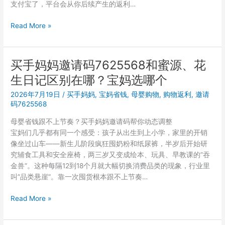
支付宝了，平台会从你后续产生的返利…
7625568
到
买
Read More »
底
手
适
妈
合
妈
买手妈妈邀请码7625568和蜜源、花
什
邀
么
生日记区别在哪？宝妈选哪个
请
样
码
2026年7月19日
/
买手妈妈
,
宝妈省钱
,
母婴购物
,
购物返利
,
邀请
的
7625568
码7625568
宝
注
妈？
母婴省钱跟不上节奏？买手妈妈邀请码帮你动态调整
册
宝妈们几乎都有同一个感受：孩子从出生到上小学，家里的开销
后
像坐过山车——新生儿阶段疯狂囤奶粉和纸尿裤，半岁后开始研
退
究辅食工具和安全座椅，两三岁又变成绘本、玩具、早教课的”吞
款
金兽”。这种每隔12到18个月就大幅切换消费品类的现象，行业里
对
叫”品类悬崖”。靠一次囤货根本跟不上节奏…
返
利
买
Read More »
有
手
什
妈
么