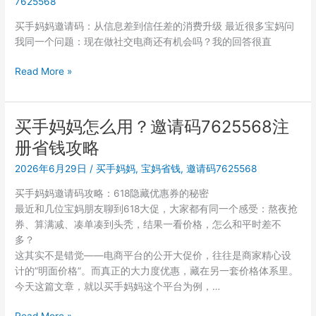
7625568
个
邀
买手妈妈邀请码：从信息差到信任差的消费升级 最近很多宝妈问
请
我同一个问题：现在做社交电商还有机会吗？我的回答很直
码
7625568
买
Read More »
下
手
载
妈
安
妈
买手妈妈怎么用？邀请码7625568注
装
是
保
册省钱攻略
什
姆
么
2026年6月29日
/
买手妈妈
,
宝妈省钱
,
邀请码7625568
级
平
教
买手妈妈邀请码攻略：618隐藏优惠券的秘密
台？
程
最近和几位宝妈朋友聊到618大促，大家都有同一个感受：熬夜抢
邀
券、算满减、凑单凑到头秃，结果一看价格，怎么和平时差不
请
多？
码
这其实不是错觉——电商平台的公开大促价，往往是商家精心设
7625568
计的”明面价格”。而真正的大力度优惠，藏在另一套价格体系里。
注
今天这篇文章，就以买手妈妈这个平台为例，…
册
流
买