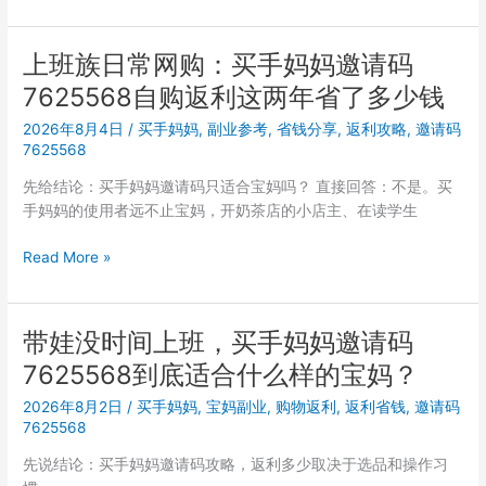
班
间
族
怎
每
上班族日常网购：买手妈妈邀请码
么
天
顺
7625568自购返利这两年省了多少钱
点
手
外
2026年8月4日
/
买手妈妈
,
副业参考
,
省钱分享
,
返利攻略
,
邀请码
赚
卖，
7625568
佣
买
金
先给结论：买手妈妈邀请码只适合宝妈吗？ 直接回答：不是。买
手
手妈妈的使用者远不止宝妈，开奶茶店的小店主、在读学生
妈
妈
上
Read More »
邀
班
请
族
码
日
带娃没时间上班，买手妈妈邀请码
7625568
常
餐
7625568到底适合什么样的宝妈？
网
餐
购：
2026年8月2日
/
买手妈妈
,
宝妈副业
,
购物返利
,
返利省钱
,
邀请码
返
买
7625568
利
手
能
先说结论：买手妈妈邀请码攻略，返利多少取决于选品和操作习
妈
省