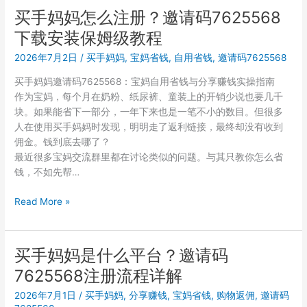
妈
买手妈妈怎么注册？邀请码7625568
影
邀
响
下载安装保姆级教程
请
码
2026年7月2日
/
买手妈妈
,
宝妈省钱
,
自用省钱
,
邀请码7625568
7625568
买手妈妈邀请码7625568：宝妈自用省钱与分享赚钱实操指南
和
作为宝妈，每个月在奶粉、纸尿裤、童装上的开销少说也要几千
蜜
块。如果能省下一部分，一年下来也是一笔不小的数目。但很多
源、
人在使用买手妈妈时发现，明明走了返利链接，最终却没有收到
花
佣金。钱到底去哪了？
生
最近很多宝妈交流群里都在讨论类似的问题。与其只教你怎么省
日
钱，不如先帮…
记
区
买
Read More »
别
手
在
妈
哪？
妈
宝
买手妈妈是什么平台？邀请码
怎
妈
7625568注册流程详解
么
选
注
哪
2026年7月1日
/
买手妈妈
,
分享赚钱
,
宝妈省钱
,
购物返佣
,
邀请码
册？