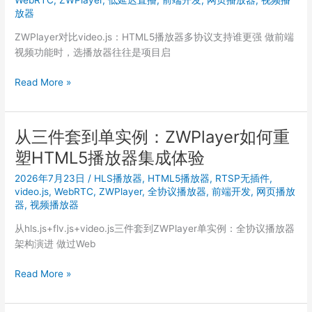
监
放器
控：
ZWPlayer对比video.js：HTML5播放器多协议支持谁更强 做前端
WebRTC
视频功能时，选播放器往往是项目启
低
延
RTSP
Read More »
迟
无
网
插
页
件
从三件套到单实例：ZWPlayer如何重
预
播
览
塑HTML5播放器集成体验
放
部
器
2026年7月23日
/
HLS播放器
,
HTML5播放器
,
RTSP无插件
,
署
横
video.js
,
WebRTC
,
ZWPlayer
,
全协议播放器
,
前端开发
,
网页播放
实
评：
器
,
视频播放器
践
ZWPlayer
从hls.js+flv.js+video.js三件套到ZWPlayer单实例：全协议播放器
与
架构演进 做过Web
video.js
方
从
Read More »
案
三
解
件
析