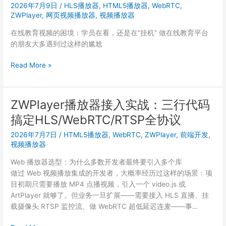
ZWPlayer
2026年7月9日
/
HLS播放器
,
HTML5播放器
,
WebRTC
,
源
可
ZWPlayer
,
网页视频播放器
,
视频播放器
追
视
踪
在线教育视频的困境：学员在看，还是在”挂机” 做在线教育平台
化
的朋友大多遇到过这样的尴尬
配
置
不
Read More »
完
用
全
改
指
视
ZWPlayer播放器接入实战：三行代码
南
频
搞定HLS/WebRTC/RTSP全协议
文
件
2026年7月7日
/
HTML5播放器
,
WebRTC
,
ZWPlayer
,
前端开发
,
就
视频播放器
能
Web 播放器选型：为什么多数开发者最终要引入多个库
加
做过 Web 视频播放集成的开发者，大概率经历过这样的场景：项
交
目初期只需要播放 MP4 点播视频，引入一个 video.js 或
互？
ArtPlayer 就够了。但业务一旦扩展——需要接入 HLS 直播、挂
ZWPlayer
载摄像头 RTSP 监控流、做 WebRTC 超低延迟连麦——事…
ZWMAP
技