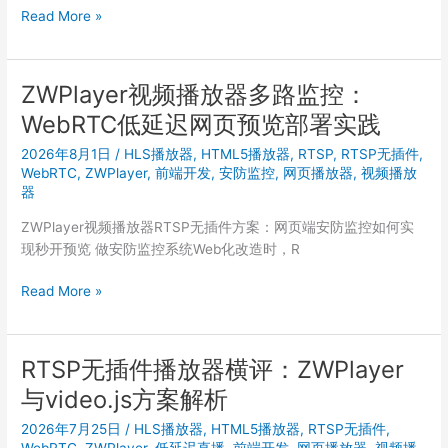
网
Read More »
页
播
放
ZWPlayer视频播放器多路监控：
器
WebRTC低延迟网页预览部署实践
也
能
2026年8月1日
/
HLS播放器
,
HTML5播放器
,
RTSP
,
RTSP无插件
,
逐
WebRTC
,
ZWPlayer
,
前端开发
,
安防监控
,
网页播放器
,
视频播放
帧
器
溯
ZWPlayer视频播放器RTSP无插件方案：网页端安防监控如何实
源？
现秒开预览 做安防监控系统Web化改造时，R
ZWPlayer
动
ZWPlayer
Read More »
态
视
水
频
印
播
RTSP无插件播放器横评：ZWPlayer
技
放
术
与video.js方案解析
器
揭
多
2026年7月25日
/
HLS播放器
,
HTML5播放器
,
RTSP无插件
,
秘
路
WebRTC
,
ZWPlayer
,
低延迟直播
,
前端开发
,
网页播放器
,
视频播