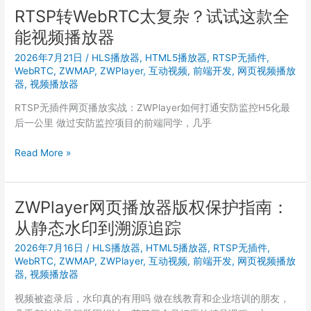
套
RTSP转WebRTC太复杂？试试这款全
到
能视频播放器
单
实
2026年7月21日
/
HLS播放器
,
HTML5播放器
,
RTSP无插件
,
例：
WebRTC
,
ZWMAP
,
ZWPlayer
,
互动视频
,
前端开发
,
网页视频播放
ZWPlayer
器
,
视频播放器
如
RTSP无插件网页播放实战：ZWPlayer如何打通安防监控H5化最
何
后一公里 做过安防监控项目的前端同学，几乎
重
塑
RTSP
Read More »
HTML5
转
播
WebRTC
放
太
ZWPlayer网页播放器版权保护指南：
器
复
集
从静态水印到溯源追踪
杂？
成
试
2026年7月16日
/
HLS播放器
,
HTML5播放器
,
RTSP无插件
,
体
试
WebRTC
,
ZWMAP
,
ZWPlayer
,
互动视频
,
前端开发
,
网页视频播放
验
这
器
,
视频播放器
款
视频被盗录后，水印真的有用吗 做在线教育和企业培训的朋友，
全