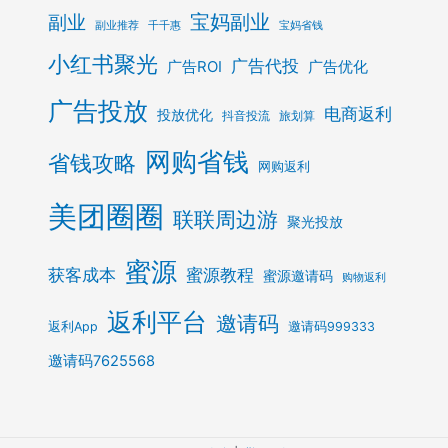
宝妈副业
副业
副业推荐
千千惠
宝妈省钱
小红书聚光
广告代投
广告ROI
广告优化
广告投放
电商返利
投放优化
抖音投流
旅划算
网购省钱
省钱攻略
网购返利
美团圈圈
联联周边游
聚光投放
蜜源
获客成本
蜜源教程
蜜源邀请码
购物返利
返利平台
邀请码
返利App
邀请码999333
邀请码7625568