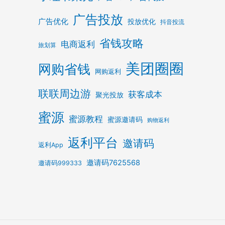
广告投放
广告优化
投放优化
抖音投流
省钱攻略
电商返利
旅划算
美团圈圈
网购省钱
网购返利
联联周边游
获客成本
聚光投放
蜜源
蜜源教程
蜜源邀请码
购物返利
返利平台
邀请码
返利App
邀请码7625568
邀请码999333