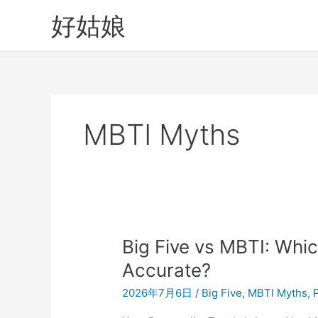
跳
好姑娘
至
内
容
MBTI Myths
Big Five vs MBTI: Whic
Accurate?
2026年7月6日
/
Big Five
,
MBTI Myths
,